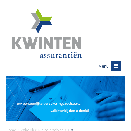
Menu
Home
>
Zakelijk
>
Risico analyse
>
Tip